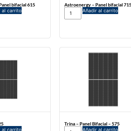
anel bifacial 615
Astroenergy – Panel bifacial 71
 al carrito
Añadir al carrito
25
Trina – Panel Bifacial – 575
 al carrito
Añadir al carrito