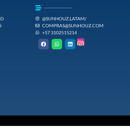
AD
@SUNHOUZ.LATAM/
S
COMPRAS@SUNHOUZ.COM
+57 3102515214