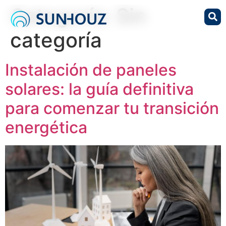
Categoría:
Sin
categoría
Instalación de paneles
solares: la guía definitiva
para comenzar tu transición
energética