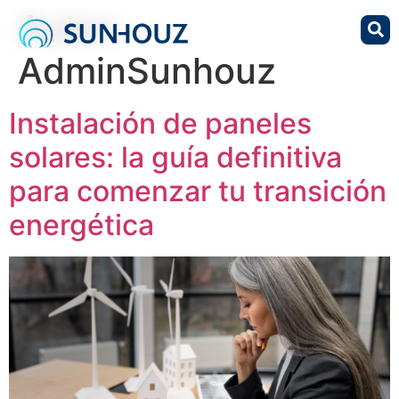
Autor:
AdminSunhouz
Instalación de paneles
solares: la guía definitiva
para comenzar tu transición
energética